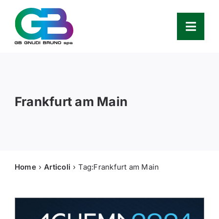
Skip
to
content
Toggl
Navig
Azienda
Frankfurt am Main
Prodotti
Service
Ricambi
Home
Articoli
Tag:
Frankfurt am Main
Partners