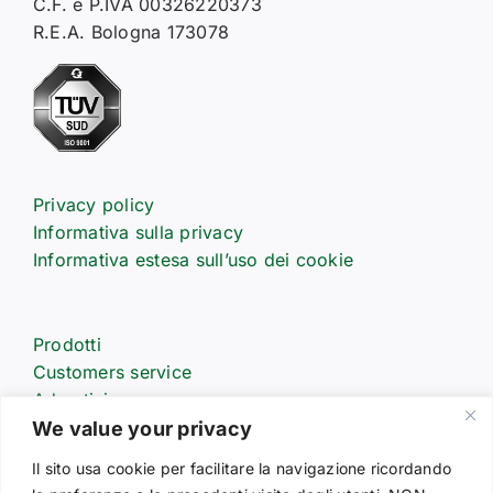
C.F. e P.IVA 00326220373
R.E.A. Bologna 173078
Privacy policy
Informativa sulla privacy
Informativa estesa sull’uso dei cookie
Prodotti
Customers service
Advertising
Partners
We value your privacy
Codice etico
Il sito usa cookie per facilitare la navigazione ricordando
Segnalazioni