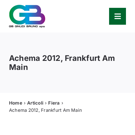
Skip
to
content
Toggl
Navig
Azienda
Achema 2012, Frankfurt Am
Prodotti
Main
Service
Ricambi
Home
Articoli
Fiera
Achema 2012, Frankfurt Am Main
Partners