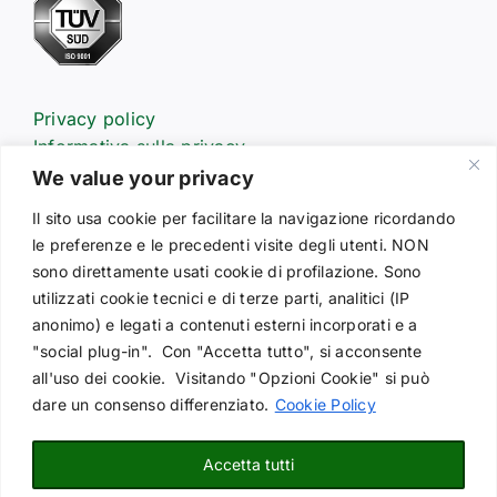
Privacy policy
Informativa sulla privacy
Informativa estesa sull’uso dei cookie
We value your privacy
Il sito usa cookie per facilitare la navigazione ricordando
le preferenze e le precedenti visite degli utenti. NON
Prodotti
sono direttamente usati cookie di profilazione. Sono
Customers service
utilizzati cookie tecnici e di terze parti, analitici (IP
Advertising
anonimo) e legati a contenuti esterni incorporati e a
Partners
"social plug-in". Con "Accetta tutto", si acconsente
Codice etico
all'uso dei cookie. Visitando "Opzioni Cookie" si può
Segnalazioni
dare un consenso differenziato.
Cookie Policy
Contattaci
Informativa per candidati
Accetta tutti
Richiesta offerta ricambi