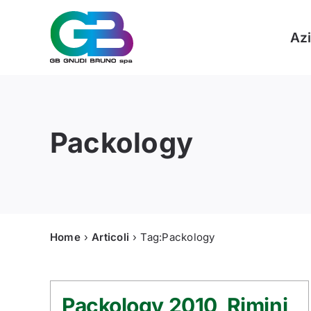
Skip
to
Az
content
Packology
Home
Articoli
Tag:
Packology
Packology 2010, Rimini