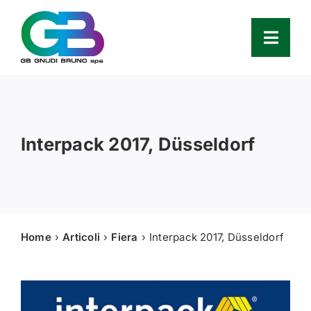
Skip
to
content
Toggl
Navig
Azienda
Interpack 2017, Düsseldorf
Prodotti
Service
Ricambi
Home
Articoli
Fiera
Interpack 2017, Düsseldorf
Partners