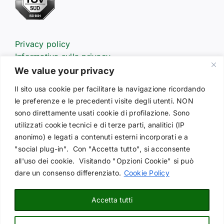
Privacy policy
Informativa sulla privacy
Informativa estesa sull’uso dei cookie
We value your privacy
Il sito usa cookie per facilitare la navigazione ricordando
le preferenze e le precedenti visite degli utenti. NON
Prodotti
sono direttamente usati cookie di profilazione. Sono
Customers service
utilizzati cookie tecnici e di terze parti, analitici (IP
Advertising
anonimo) e legati a contenuti esterni incorporati e a
Partners
"social plug-in". Con "Accetta tutto", si acconsente
Codice etico
all'uso dei cookie. Visitando "Opzioni Cookie" si può
Segnalazioni
dare un consenso differenziato.
Cookie Policy
Contattaci
Informativa per candidati
Accetta tutti
Richiesta offerta ricambi
Dichiarazione di accessibilità