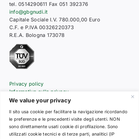
tel. 0514290611 Fax 051 392376
info@gbgnudi.it
Capitale Sociale I.V. 780.000,00 Euro
C.F. e P.IVA 00326220373
R.E.A. Bologna 173078
Privacy policy
Informativa sulla privacy
Informativa estesa sull’uso dei cookie
We value your privacy
Il sito usa cookie per facilitare la navigazione ricordando
le preferenze e le precedenti visite degli utenti. NON
Prodotti
sono direttamente usati cookie di profilazione. Sono
Customers service
utilizzati cookie tecnici e di terze parti, analitici (IP
Advertising