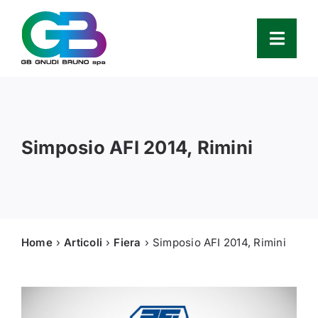
Skip
to
content
Toggl
Navig
Azienda
Simposio AFI 2014, Rimini
Prodotti
Service
Ricambi
Home
Articoli
Fiera
Simposio AFI 2014, Rimini
Partners