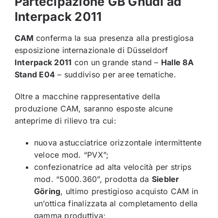
Partecipazione GB Gnudi ad
Contatti
Interpack 2011
CAM
conferma la sua presenza alla prestigiosa
Italiano
esposizione internazionale di Düsseldorf
Interpack 2011
con un grande stand –
Halle 8A
Stand E04
– suddiviso per aree tematiche.
Oltre a macchine rappresentative della
produzione CAM, saranno esposte alcune
anteprime di rilievo tra cui:
nuova astucciatrice orizzontale intermittente
veloce mod. “PVX”;
confezionatrice ad alta velocità per strips
mod. “5000.360”, prodotta da
Siebler
Göring
, ultimo prestigioso acquisto CAM in
un’ottica finalizzata al completamento della
gamma produttiva;