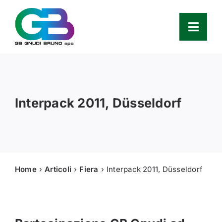
Skip
to
content
Toggl
Navig
Azienda
Interpack 2011, Düsseldorf
Prodotti
Service
Ricambi
Home
Articoli
Fiera
Interpack 2011, Düsseldorf
Partners