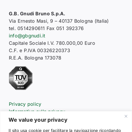
G.B. Gnudi Bruno S.p.A.
Via Ernesto Masi, 9 – 40137 Bologna (Italia)
tel. 0514290611 Fax 051 392376
info@gbgnudi.it
Capitale Sociale I.V. 780.000,00 Euro
C.F. e P.IVA 00326220373
R.E.A. Bologna 173078
Privacy policy
Informativa sulla privacy
Informativa estesa sull’uso dei cookie
We value your privacy
Il sito usa cookie per facilitare la navigazione ricordando